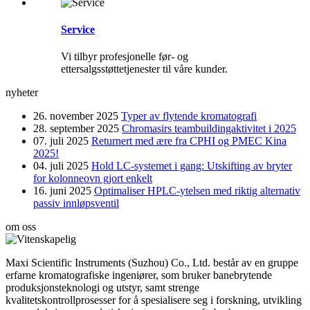
Service
Vi tilbyr profesjonelle før- og
ettersalgsstøttetjenester til våre kunder.
nyheter
26. november 2025
Typer av flytende kromatografi
28. september 2025
Chromasirs teambuildingaktivitet i 2025
07. juli 2025
Returnert med ære fra CPHI og PMEC Kina
2025!
04. juli 2025
Hold LC-systemet i gang: Utskifting av bryter
for kolonneovn gjort enkelt
16. juni 2025
Optimaliser HPLC-ytelsen med riktig alternativ
passiv innløpsventil
om oss
Maxi Scientific Instruments (Suzhou) Co., Ltd. består av en gruppe
erfarne kromatografiske ingeniører, som bruker banebrytende
produksjonsteknologi og utstyr, samt strenge
kvalitetskontrollprosesser for å spesialisere seg i forskning, utvikling