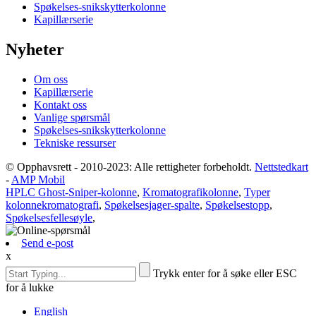
Spøkelses-snikskytterkolonne
Kapillærserie
Nyheter
Om oss
Kapillærserie
Kontakt oss
Vanlige spørsmål
Spøkelses-snikskytterkolonne
Tekniske ressurser
© Opphavsrett - 2010-2023: Alle rettigheter forbeholdt.
Nettstedkart
-
AMP Mobil
HPLC Ghost-Sniper-kolonne
,
Kromatografikolonne
,
Typer
kolonnekromatografi
,
Spøkelsesjager-spalte
,
Spøkelsestopp
,
Spøkelsesfellesøyle
,
Send e-post
x
Trykk enter for å søke eller ESC
for å lukke
English