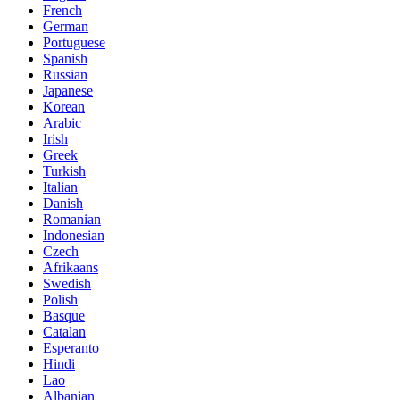
French
German
Portuguese
Spanish
Russian
Japanese
Korean
Arabic
Irish
Greek
Turkish
Italian
Danish
Romanian
Indonesian
Czech
Afrikaans
Swedish
Polish
Basque
Catalan
Esperanto
Hindi
Lao
Albanian