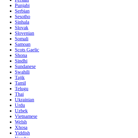
Punjabi
Serbian
Sesotho
Sinhala
Slovak
Slovenian
Somali
Samoan
Scots Gaelic
Shona
Sindhi
Sundanese
Swahili
Tajik
Tamil
Telugu
Thai
Ukrainian
Urdu
Uzbek
Vietnamese
Welsh
Xhosa
Yiddish